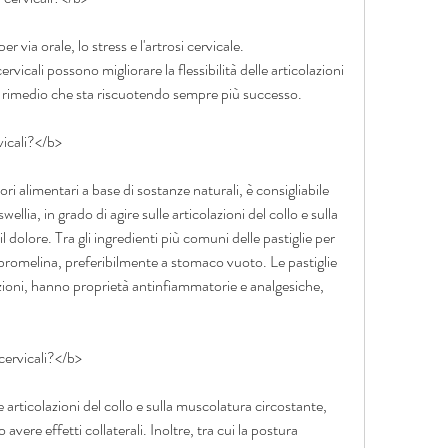
r via orale, lo stress e l'artrosi cervicale.
cervicali possono migliorare la flessibilità delle articolazioni 
un rimedio che sta riscuotendo sempre più successo.
vicali?</b>
ori alimentari a base di sostanze naturali, è consigliabile 
ellia, in grado di agire sulle articolazioni del collo e sulla 
 dolore. Tra gli ingredienti più comuni delle pastiglie per 
bromelina, preferibilmente a stomaco vuoto. Le pastiglie 
ioni, hanno proprietà antinfiammatorie e analgesiche, 
cervicali?</b>
e articolazioni del collo e sulla muscolatura circostante, 
vere effetti collaterali. Inoltre, tra cui la postura 