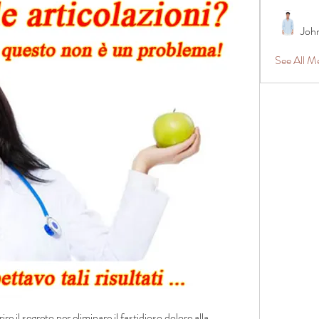
Joh
See All 
re il segreto per eliminare il fastidioso dolore alla 