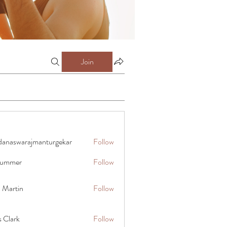
Join
danaswarajmanturgekar
Follow
warajmanturgekar
 summer
Follow
x Martin
Follow
s Clark
Follow