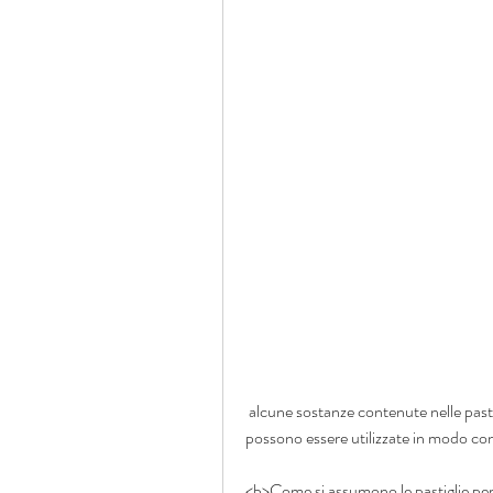
 alcune sostanze contenute nelle pastiglie, le pastiglie per cervicali sono facili da assumere e 
possono essere utilizzate in modo cont
<b>Come si assumono le pastiglie per