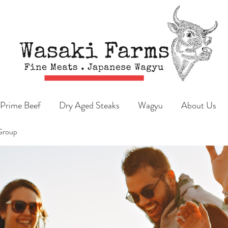
Prime Beef
Dry Aged Steaks
Wagyu
About Us
Group