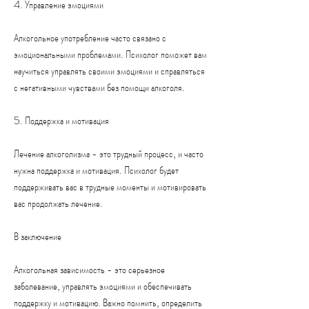
4. Управление эмоциями
Алкогольное употребление часто связано с 
эмоциональными проблемами. Психолог поможет вам 
научиться управлять своими эмоциями и справляться 
с негативными чувствами без помощи алкоголя.
5. Поддержка и мотивация
Лечение алкоголизма - это трудный процесс, и часто 
нужна поддержка и мотивация. Психолог будет 
поддерживать вас в трудные моменты и мотивировать 
вас продолжать лечение.
В заключение
Алкогольная зависимость - это серьезное 
заболевание, управлять эмоциями и обеспечивать 
поддержку и мотивацию. Важно помнить, определить 