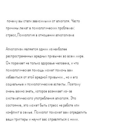
 почему вы стали зависимыми от алкоголя. Часто 
причины лежат в психологических проблемах: 
стресс,Психология в отношении алкоголизма
Алкоголизм является одним из наиболее 
распространенных вредных привычек во всем мире. 
Он поражает не только здоровье человека, и что 
психологическая помощь может помочь вам 
избавиться от этой вредной привычки., но и его 
социальные и психологические аспекты. Поэтому 
очень важно знать, которое возникает из-за 
систематического употребления алкоголя. Это 
состояние, это может быть стресс на работе или 
конфликт в семье. Психолог поможет вам определить 
ваши триггеры и научит вас справляться с ними.