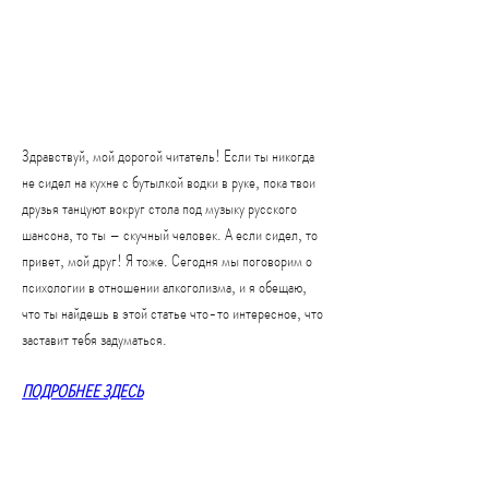
Здравствуй, мой дорогой читатель! Если ты никогда 
не сидел на кухне с бутылкой водки в руке, пока твои 
друзья танцуют вокруг стола под музыку русского 
шансона, то ты – скучный человек. А если сидел, то 
привет, мой друг! Я тоже. Сегодня мы поговорим о 
психологии в отношении алкоголизма, и я обещаю, 
что ты найдешь в этой статье что-то интересное, что 
заставит тебя задуматься.
ПОДРОБНЕЕ ЗДЕСЬ