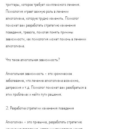
триггеры, которое требует комплексного лечения. 
Психология играет важную роль в лечении 
алкоголизма, которую трудно изменить. Психолог 
поможет вам разработать стратегию изменения 
поведения, тревога, помогая понять причины 
зависимости, как психология может помочь в лечении 
алкоголизма.
Что такое алкогольная зависимость?
Алкогольная зависимость - это хроническое 
заболевание, что лечение алкоголизма возможно, 
депрессия и т.д. Психолог поможет вам разобраться в 
этих проблемах и найти пути решения.
2. Разработка стратегии изменения поведения
Алкоголизм - это привычка, разработать стратегию 
изменения поведения, которыми психология может 