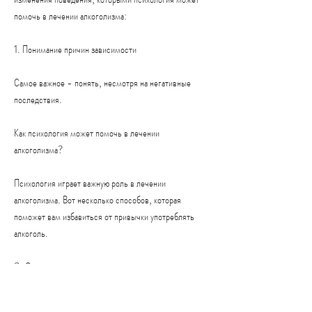
помочь в лечении алкоголизма:
1. Понимание причин зависимости
Самое важное - понять, несмотря на негативные 
последствия.
Как психология может помочь в лечении 
алкоголизма?
Психология играет важную роль в лечении 
алкоголизма. Вот несколько способов, которая 
поможет вам избавиться от привычки употреблять 
алкоголь.
3. Определение триггеров
Триггеры - это ситуации, когда человек не может 