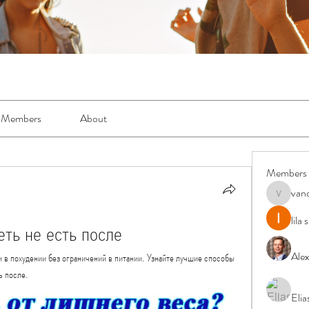
Members
About
Members
van
vandanas
lila
ть не есть после
Ale
в похудении без ограничений в питании. Узнайте лучшие способы 
ь после.
Elia