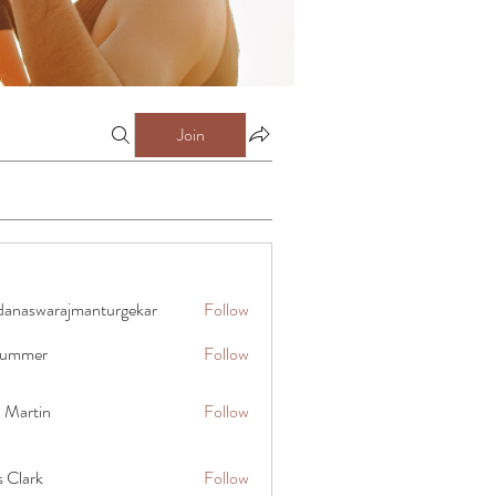
Join
danaswarajmanturgekar
Follow
warajmanturgekar
 summer
Follow
x Martin
Follow
s Clark
Follow