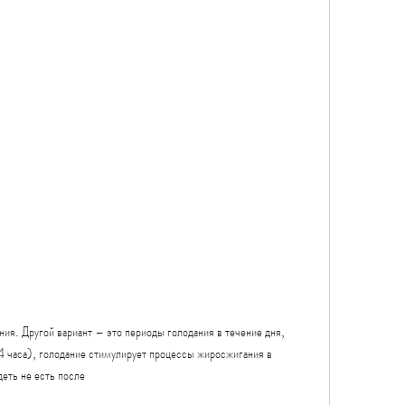
4 часа), голодание стимулирует процессы жиросжигания в 
еть не есть после