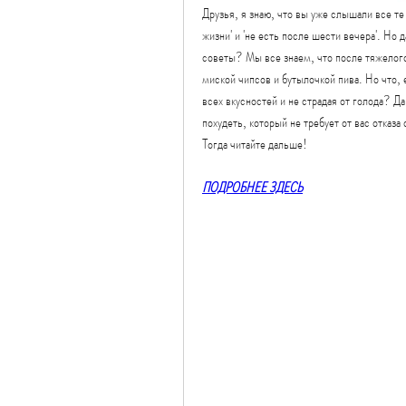
Друзья, я знаю, что вы уже слышали все те
жизни' и 'не есть после шести вечера'. Но 
советы? Мы все знаем, что после тяжелого 
миской чипсов и бутылочкой пива. Но что, е
всех вкусностей и не страдая от голода? Д
похудеть, который не требует от вас отказа
Тогда читайте дальше!
ПОДРОБНЕЕ ЗДЕСЬ