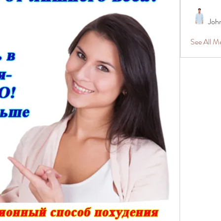
Joh
See All 