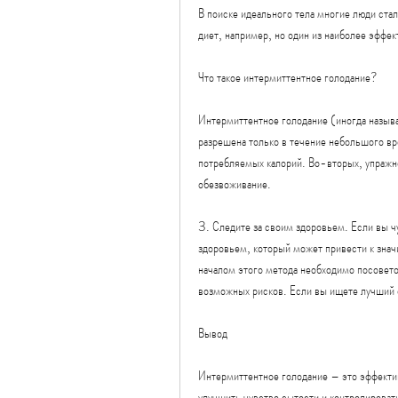
В поиске идеального тела многие люди ста
диет, например, но один из наиболее эффе
Что такое интермиттентное голодание?
Интермиттентное голодание (иногда называ
разрешена только в течение небольшого в
потребляемых калорий. Во-вторых, упражне
обезвоживание.
3. Следите за своим здоровьем. Если вы чу
здоровьем, который может привести к знач
началом этого метода необходимо посовето
возможных рисков. Если вы ищете лучший с
Вывод
Интермиттентное голодание – это эффекти
улучшить чувство сытости и контролировать