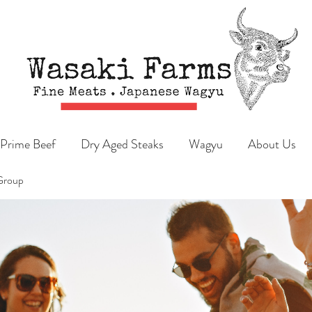
Prime Beef
Dry Aged Steaks
Wagyu
About Us
Group