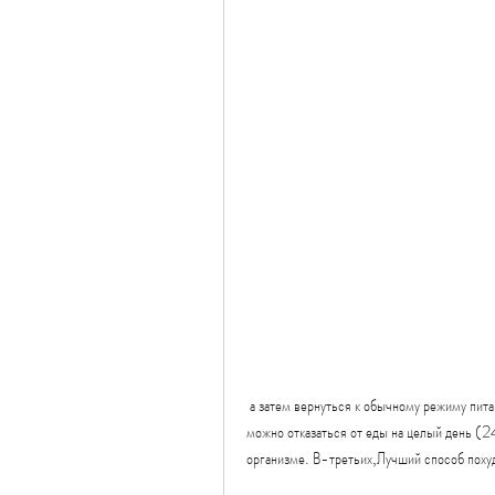
 а затем вернуться к обычному режиму питания. Другой вариант – это периоды голодания в течение дня, 
можно отказаться от еды на целый день (2
организме. В-третьих,Лучший способ похуд