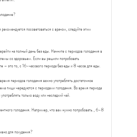
голодание?
 рекомендуется посоветоваться с врачом, следуйте этим 
ерейти на полный день без еды. Начните с периодов голодания в 
облемы со здоровьем. Если вы решили попробовать 
ле – это то, с 16-часового периода без еды и 8 часов для еды.
 время периодов голодания важно употреблять достаточное 
ема пищи чередуются с периодами голодания. Во время периода 
 употреблять только воду или несладкий чай.
ентного голодания. Например, что вам нужно попробовать., 6-8 
ивно для похудения?