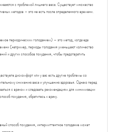
лкиваются с проблемой лишнего веса. Существует множество 
ктивных методов – это не есть после определенного времени.
емое периодическим голоданием) – это метод, когда еда 
ремени (например, периоды голодания уменьшают количество 
ний и других способов похудения, чтобы предотвратить 
вствуете дискомфорт или у вас есть другие проблемы со 
ительному снижению веса и улучшению здоровья. Однако перед 
ваться с врачом и следовать рекомендациям для минимизации 
пособ похудения, обратитесь к врачу.
вный способ похудения, интермиттентное голодание может 
 аппетит.