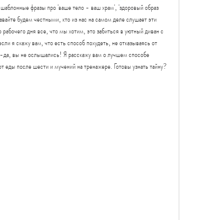
 шаблонные фразы про 'ваше тело - ваш храм', 'здоровый образ 
давайте будем честными, кто из нас на самом деле слушает эти 
рабочего дня все, что мы хотим, это забиться в уютный диван с 
сли я скажу вам, что есть способ похудеть, не отказываясь от 
а-да, вы не ослышались! Я расскажу вам о лучшем способе 
 от еды после шести и мучений на тренажере. Готовы узнать тайну? 