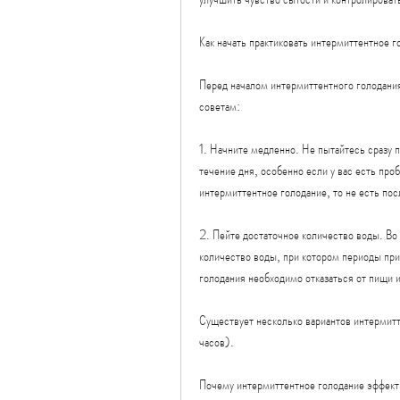
Как начать практиковать интермиттентное 
Перед началом интермиттентного голодания
советам:
1. Начните медленно. Не пытайтесь сразу п
течение дня, особенно если у вас есть пр
интермиттентное голодание, то не есть пос
2. Пейте достаточное количество воды. Во
количество воды, при котором периоды при
голодания необходимо отказаться от пищи и
Существует несколько вариантов интермитт
часов).
Почему интермиттентное голодание эффект