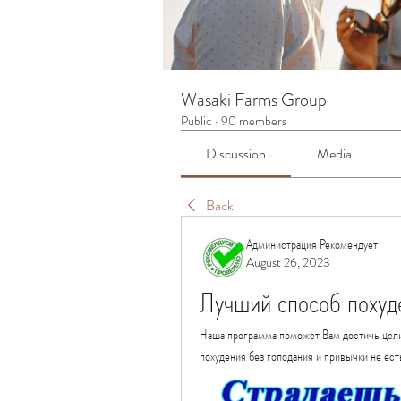
Wasaki Farms Group
Public
·
90 members
Discussion
Media
Back
Администрация Рекомендует
August 26, 2023
Лучший способ похуде
Наша программа поможет Вам достичь цели 
похудения без голодания и привычки не ест