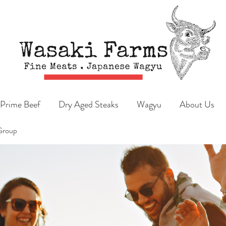
Prime Beef
Dry Aged Steaks
Wagyu
About Us
Group