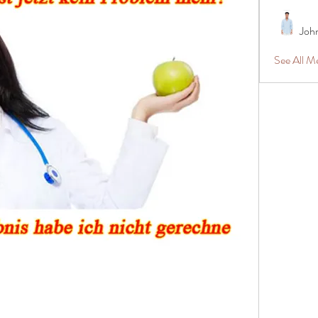
Joh
See All 