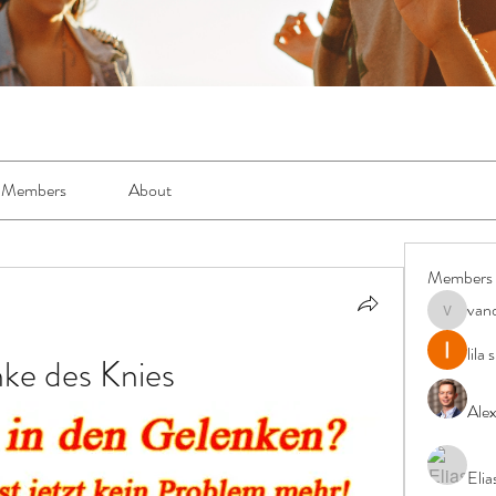
Members
About
Members
van
vandanas
lila
ke des Knies
Ale
Elia