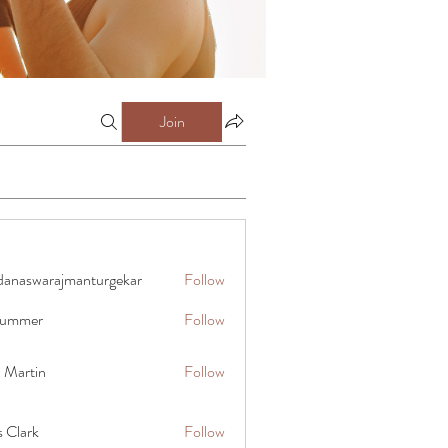
Join
danaswarajmanturgekar
Follow
warajmanturgekar
 summer
Follow
x Martin
Follow
s Clark
Follow