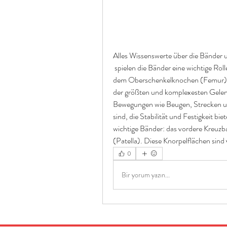
Alles Wissenswerte über die Bänder 
 spielen die Bänder eine wichtige Rolle. Das Kniegelenk besteht aus drei Hauptknorpelflächen: 
dem Oberschenkelknochen (Femur),Bä
der größten und komplexesten Gelenk
Bewegungen wie Beugen, Strecken u
sind, die Stabilität und Festigkeit bi
wichtige Bänder: das vordere Kreuzb
(Patella). Diese Knorpelflächen sin
0
Bir yorum yazın...