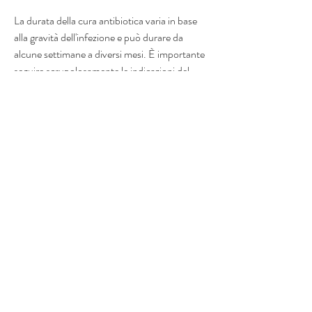
La durata della cura antibiotica varia in base 
alla gravità dell'infezione e può durare da 
alcune settimane a diversi mesi. È importante 
seguire scrupolosamente le indicazioni del 
medico e completare l'intero ciclo di antibiotici 
anche se i sintomi migliorano prima della fine 
della terapia.
Quali sono gli effetti collaterali della cura 
antibiotica per la prostata?
Come tutti i farmaci 
Смотрите статьи по теме CURA ANTIBIOTICA 
PER PROSTATA:
https://amrohainternationalsociety.com/dwq
a-questions/creme-per-alleviare-il-dolore-
per-dolori-articolari/
0
0