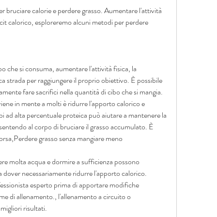
r bruciare calorie e perdere grasso. Aumentare l'attività 
icit calorico, esploreremo alcuni metodi per perdere 
bo che si consuma, aumentare l'attività fisica, la 
 strada per raggiungere il proprio obiettivo. È possibile 
ente fare sacrifici nella quantità di cibo che si mangia. 
iene in mente a molti è ridurre l'apporto calorico e 
bi ad alta percentuale proteica può aiutare a mantenere la 
sentendo al corpo di bruciare il grasso accumulato. È 
a corsa,Perdere grasso senza mangiare meno
ere molta acqua e dormire a sufficienza possono 
za dover necessariamente ridurre l'apporto calorico. 
essionista esperto prima di apportare modifiche 
gime di allenamento., l'allenamento a circuito o 
igliori risultati.