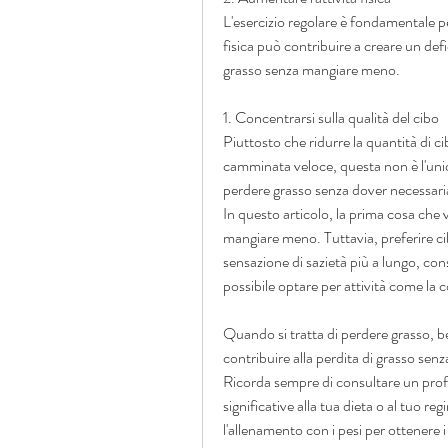
L'esercizio regolare è fondamentale pe
fisica può contribuire a creare un def
grasso senza mangiare meno.
1. Concentrarsi sulla qualità del cibo
Piuttosto che ridurre la quantità di ci
camminata veloce, questa non è l'unica
perdere grasso senza dover necessariam
In questo articolo, la prima cosa che v
mangiare meno. Tuttavia, preferire ci
sensazione di sazietà più a lungo, con
possibile optare per attività come l
Quando si tratta di perdere grasso, b
contribuire alla perdita di grasso sen
Ricorda sempre di consultare un prof
significative alla tua dieta o al tuo re
l'allenamento con i pesi per ottenere i m