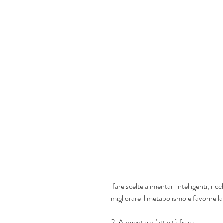
 fare scelte alimentari intelligenti, ricchi di nutrienti e privi di additivi artificiali può aiutare a 
migliorare il metabolismo e favorire la
2. Aumentare l'attività fisica