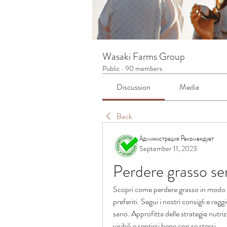
Wasaki Farms Group
Public
·
90 members
Discussion
Media
Back
Администрация Рекомендует
September 11, 2023
Perdere grasso s
Scopri come perdere grasso in modo ef
preferiti. Segui i nostri consigli e ra
sano. Approfitta delle strategie nutrizio
visibili e sentirsi bene con se stessi.