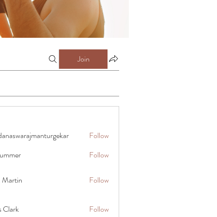
Join
danaswarajmanturgekar
Follow
warajmanturgekar
 summer
Follow
x Martin
Follow
s Clark
Follow