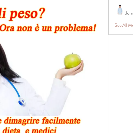
Joh
See All 