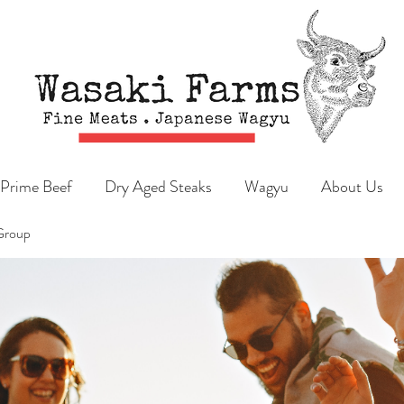
Prime Beef
Dry Aged Steaks
Wagyu
About Us
Group