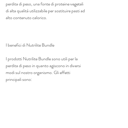
perdita di peso, una fonte di proteine vegetali 
di alta qualità utilizzabile per sostituire pasti ad 
alto contenuto calorico.
I benefici di Nutrilite Bundle
I prodotti Nutrilite Bundle sono utili per la 
perdita di peso in quanto agiscono in diversi 
modi sul nostro organismo. Gli effetti 
principali sono:
1. Riduzione dell'assimilazione di grassi e 
carboidrati
I prodotti Nutrilite Bundle sono utili per 