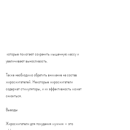
 которые помогают сохранить мышечную массу и 
увеличивают выносливость.
Также необходимо обратить внимание на состав 
жиросжигателей. Некоторые жиросжигатели 
содержат стимуляторы, и их эффективность может 
снизиться.
Выводы
Жиросжигатели для похудения мужчин – это 