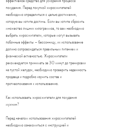
эффективное средство для ускорения процесса 
похудения. Перед покупкой жиросжигателей 
необходимо определиться с целью достижения, 
которую вы хотите достичь. Если вы хотите сбросить 
множество лишних килограммов, то вам необходимо 
выбрать жиросжигатели, которые могут вызывать 
побочные эффекты – бессонницу, их использование 
должно сопровождаться правильным питанием и 
физической активностью. Жиросжигатели 
рекомендуется принимать за 30 минут до тренировки 
на пустой желудок, необходимо проверить надежность 
продавца и подробно изучить состав и 
противопоказания к использованию.
Как использовать жиросжигатели для похудения 
мужчин?
Перед началом использования жиросжигателей 
необходимо ознакомиться с инструкцией и 