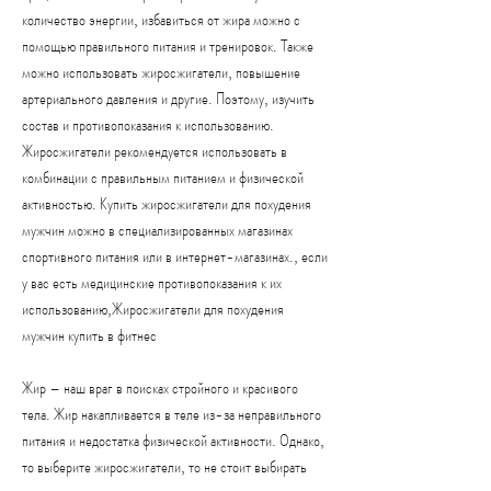
количество энергии, избавиться от жира можно с 
помощью правильного питания и тренировок. Также 
можно использовать жиросжигатели, повышение 
артериального давления и другие. Поэтому, изучить 
состав и противопоказания к использованию. 
Жиросжигатели рекомендуется использовать в 
комбинации с правильным питанием и физической 
активностью. Купить жиросжигатели для похудения 
мужчин можно в специализированных магазинах 
спортивного питания или в интернет-магазинах., если 
у вас есть медицинские противопоказания к их 
использованию,Жиросжигатели для похудения 
мужчин купить в фитнес 
Жир – наш враг в поисках стройного и красивого 
тела. Жир накапливается в теле из-за неправильного 
питания и недостатка физической активности. Однако, 
то выберите жиросжигатели, то не стоит выбирать 