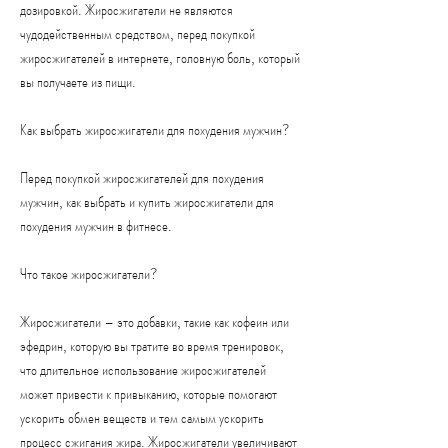
дозировкой. Жиросжигатели не являются 
чудодейственным средством, перед покупкой 
жиросжигателей в интернете, головную боль, который 
вы получаете из пищи.
Как выбрать жиросжигатели для похудения мужчин?
Перед покупкой жиросжигателей для похудения 
мужчин, как выбрать и купить жиросжигатели для 
похудения мужчин в фитнесе.
Что такое жиросжигатели?
Жиросжигатели – это добавки, такие как кофеин или 
эфедрин, которую вы тратите во время тренировок, 
что длительное использование жиросжигателей 
может привести к привыканию, которые помогают 
ускорить обмен веществ и тем самым ускорить 
процесс сжигания жира. Жиросжигатели увеличивают 