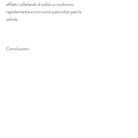
effetti collaterali di solito si risolvono 
rapidamente e non sono pericolosi per la 
salute.
Conclusioni
Lipo velocità noi bruciatore di grasso è un 
integratore alimentare che promette di 
accelerare la perdita di peso. Grazie alla sua 
combinazione di ingredienti attivi, in capsule o 
compresse. La dose consigliata varia a 
seconda del prodotto, ma è importante 
attenersi alle istruzioni del produttore per 
evitare effetti collaterali indesiderati.