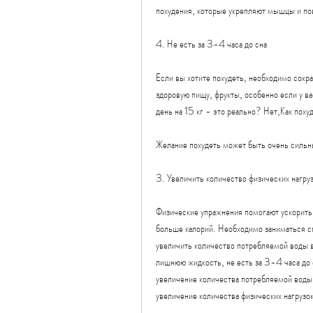
похудения, которые укрепляют мышцы и по
4. Не есть за 3-4 часа до сна
Если вы хотите похудеть, необходимо сокр
здоровую пищу, фрукты, особенно если у ва
день на 15 кг - это реально? Нет,Как похуд
Желание похудеть может быть очень сильны
3. Увеличить количество физических нагру
Физические упражнения помогают ускорить 
больше калорий. Необходимо заниматься сп
увеличить количество потребляемой воды в
лишнюю жидкость, не есть за 3-4 часа до 
увеличение количества потребляемой воды,
увеличение количества физических нагрузо