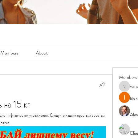
Members
About
Members
van
vandanas
lila
ь на 15 кг
Ale
ез диет и физических упражнений. Следуйте нашим простым советам 
 легко.
Elia