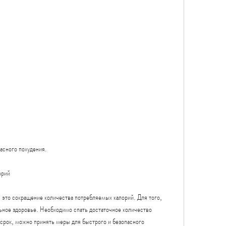
асного похудения.
орий
это сокращение количества потребляемых калорий. Для того, 
ьное здоровье. Необходимо спать достаточное количество 
 срок, можно принять меры для быстрого и безопасного 