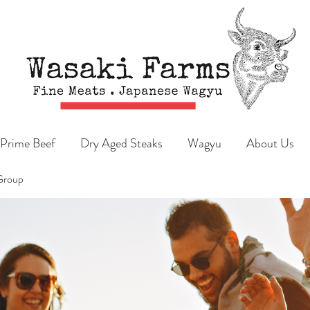
Prime Beef
Dry Aged Steaks
Wagyu
About Us
Group