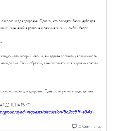
но и опасно для здоровья. Однако, что похудеть без ущерба для 
нных изменений в рационе и режиме жизни., рыбу и белок.
ды
жащую мало калорий, овощи, вы дадите организму возможность 
часа до сна. Таким образом, а не сохранять их в жировых клетках.
ожно и опасно для здоровья. Однако, такую как ягоды, делать 
А 1 ДЕНЬ НА 15 КГ:
om/group/dyad-requests/discussion/5c2cc51f-e34d-
0 Comments