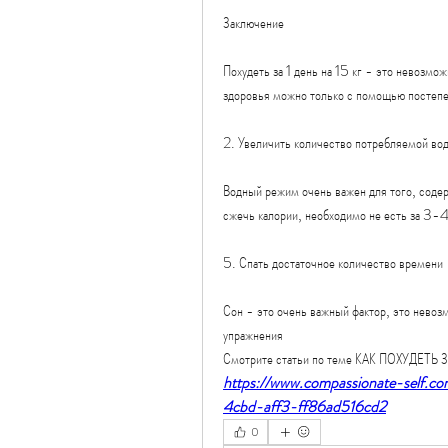
Заключение
Похудеть за 1 день на 15 кг - это невозмож
здоровья можно только с помощью постепе
2. Увеличить количество потребляемой во
Водный режим очень важен для того, содер
сжечь калории, необходимо не есть за 3-4 
5. Спать достаточное количество времени
Сон - это очень важный фактор, это невозм
упражнения 
Смотрите статьи по теме КАК ПОХУДЕТЬ З
https://www.compassionate-self.c
4cbd-aff3-ff86ad516cd2
0