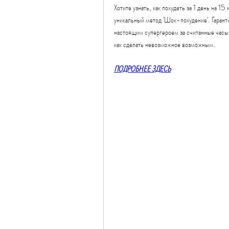
Хотите узнать, как похудеть за 1 день на 15
уникальный метод 'Шок-похудение'. Гаранти
настоящим супергероем за считанные часы! 
как сделать невозможное возможным.
ПОДРОБНЕЕ ЗДЕСЬ