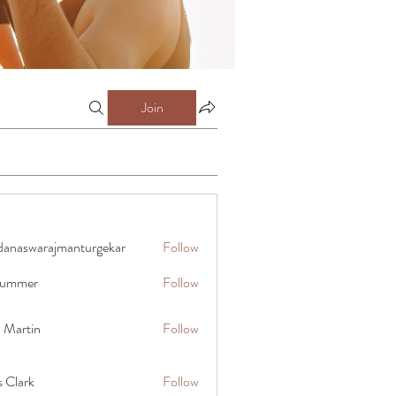
Join
danaswarajmanturgekar
Follow
warajmanturgekar
 summer
Follow
x Martin
Follow
s Clark
Follow