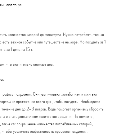
вышают тонус.
атить количество калорий до минимума. Нужно потреблять только 
с есть важное событие или путешествие на море. Но похудеть за 1 
еть за 1 день на 15 кг
м, что значительно снижает вес.
зок
процесс похудения. Они увеличивают метаболизм и сжигают 
ортом на протяжении всего дня, чтобы похудеть. Необходимо 
 течение дня до 2-3 литров. Вода помогает организму сбросить 
сна и спать достаточное количество времени. Но помните, 
 такие как сокращение количества потребляемых калорий, 
к, чтобы увеличить эффективность процесса похудения.