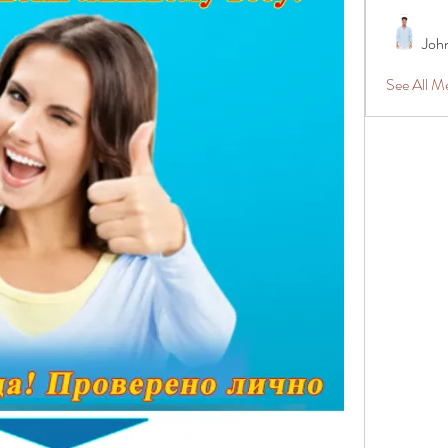
Joh
See All 