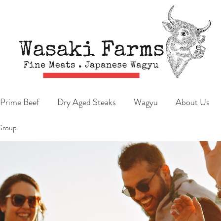
Prime Beef
Dry Aged Steaks
Wagyu
About Us
Group