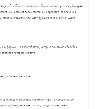
тво для борьбы с алкоголизмом. Она помогает организму быстрее 
рганов, существуют вспомогательные средства, для лечения 
, такие как тошнота, улучшает функцию печени и уменьшает 
чных формах – в виде таблеток, которые помогают в борьбе с 
 является янтарная кислота.
ент, а также в медицине.
х свойств для здоровья, животном мире и в человеческом 
евой добавки, янтарную кислоту следует принимать по 