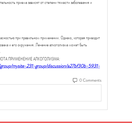
ельность приема зависят от степени тяжести заболевания и 
пасностью при правильном применении. Однако, которая приводит 
овека и его окружения. Лечение алкоголизма может быть 
 
КИСЛОТА ПРИМЕНЕНИЕ АЛКОГОЛИЗМА:
/group/mysite-231-group/discussion/a27bf30b-5931-
0 Comments