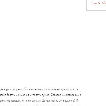
See All 
ня я расскажу вам об удивительных свойствах янтарной кислоты. 
омогает болеть меньше и выглядеть лучше. Сегодня мы поговорим о 
юдям, страдающим от алкоголизма. Да-да, вы не ослышались! И 
почему янтарная кислота может быть настоящим спасением для тех, 