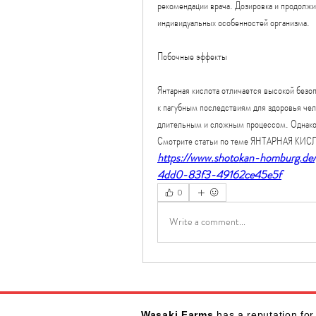
рекомендации врача. Дозировка и продолжит
индивидуальных особенностей организма.
Побочные эффекты
Янтарная кислота отличается высокой безо
к пагубным последствиям для здоровья чел
длительным и сложным процессом. Однако
Смотрите статьи по теме ЯНТАРНАЯ 
https://www.shotokan-homburg.de
4dd0-83f3-49162ce45e5f
0
Write a comment...
Wasaki Farms
has a reputation for