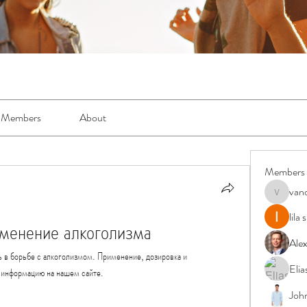
Members
About
Members
van
vandanas
lila
именение алкоголизма
Ale
ь в борьбе с алкоголизмом. Применение, дозировка и 
Elia
 информацию на нашем сайте.
Joh