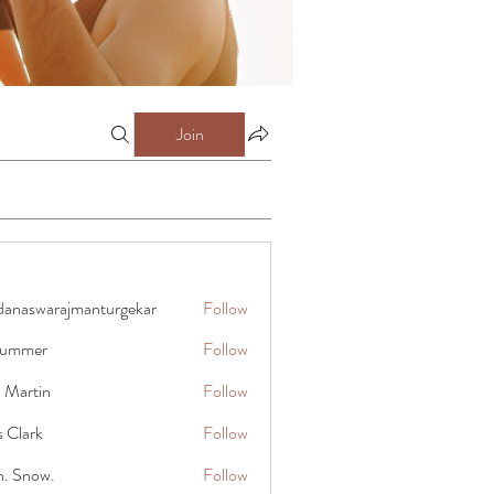
Join
danaswarajmanturgekar
Follow
warajmanturgekar
 summer
Follow
x Martin
Follow
s Clark
Follow
n. Snow.
Follow