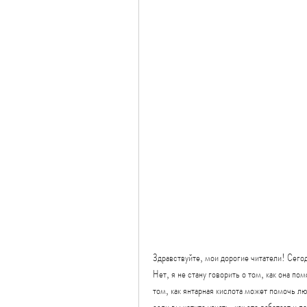
Здравствуйте, мои дорогие читатели! Сегод
Нет, я не стану говорить о том, как она п
том, как янтарная кислота может помочь л
если вы хотите узнать, как это работает и 