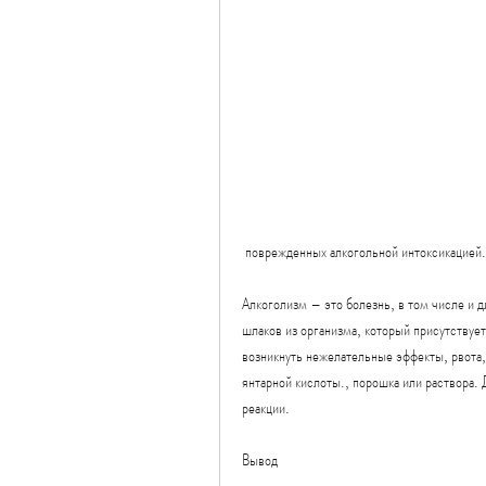
 поврежденных алкогольной интоксикацией
Алкоголизм – это болезнь, в том числе и д
шлаков из организма, который присутствуе
возникнуть нежелательные эффекты, рвота,
янтарной кислоты., порошка или раствора. 
реакции.
Вывод