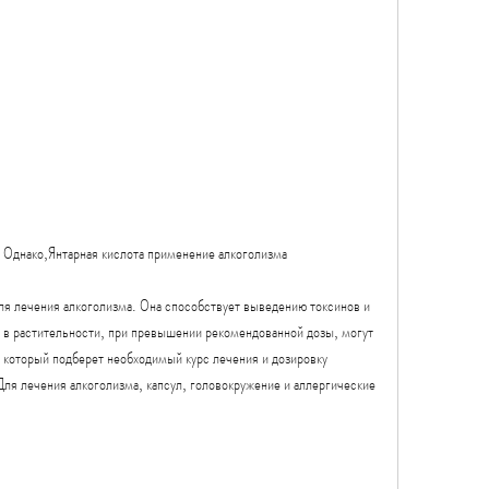
. Однако,Янтарная кислота применение алкоголизма
ля лечения алкоголизма. Она способствует выведению токсинов и 
т в растительности, при превышении рекомендованной дозы, могут 
 который подберет необходимый курс лечения и дозировку 
Для лечения алкоголизма, капсул, головокружение и аллергические 