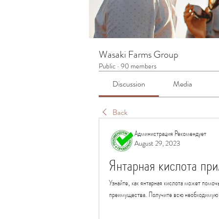
Wasaki Farms Group
Public
·
90 members
Discussion
Media
Back
Администрация Рекомендует
August 29, 2023
Янтарная кислота пр
Узнайте, как янтарная кислота может помоч
преимущества. Получите всю необходимую