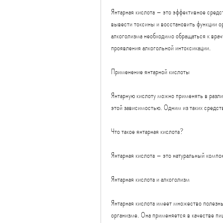
Янтарная кислота – это эффективное средс
вывести токсины и восстановить функции о
алкоголизма необходимо обращаться к врачу
проявления алкогольной интоксикации.
Применение янтарной кислоты
Янтарную кислоту можно применять в разли
этой зависимостью. Одним из таких средств
Что такое янтарная кислота?
Янтарная кислота – это натуральный компон
Янтарная кислота и алкоголизм
Янтарная кислота имеет множество полезны
организме. Она применяется в качестве пищ