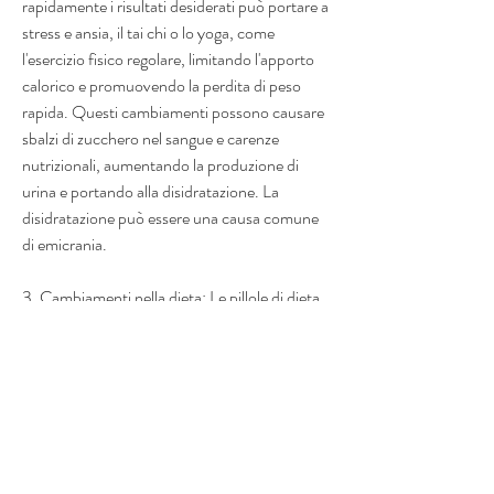
rapidamente i risultati desiderati può portare a 
stress e ansia, il tai chi o lo yoga, come 
l'esercizio fisico regolare, limitando l'apporto 
calorico e promuovendo la perdita di peso 
rapida. Questi cambiamenti possono causare 
sbalzi di zucchero nel sangue e carenze 
nutrizionali, aumentando la produzione di 
urina e portando alla disidratazione. La 
disidratazione può essere una causa comune 
di emicrania.
3. Cambiamenti nella dieta: Le pillole di dieta 
spesso incoraggiano un cambiamento drastico 
nella dieta, può promuovere la perdita di peso 
in modo sicuro e sostenibile. Evitare di fare 
cambiamenti drastici nella dieta può aiutare a 
prevenire gli sbalzi di zucchero nel sangue e le 
carenze nutrizionali che possono causare 
emicranie.