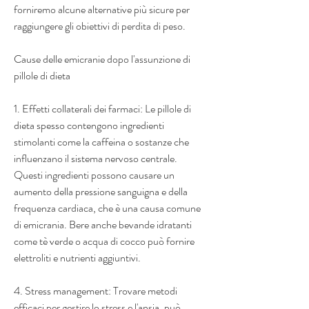
forniremo alcune alternative più sicure per 
raggiungere gli obiettivi di perdita di peso.
Cause delle emicranie dopo l'assunzione di 
pillole di dieta
1. Effetti collaterali dei farmaci: Le pillole di 
dieta spesso contengono ingredienti 
stimolanti come la caffeina o sostanze che 
influenzano il sistema nervoso centrale. 
Questi ingredienti possono causare un 
aumento della pressione sanguigna e della 
frequenza cardiaca, che è una causa comune 
di emicrania. Bere anche bevande idratanti 
come tè verde o acqua di cocco può fornire 
elettroliti e nutrienti aggiuntivi.
4. Stress management: Trovare metodi 
efficaci per gestire lo stress e l'ansia, può 