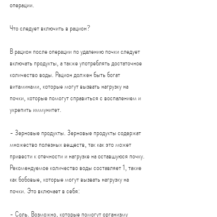
операции.
Что следует включить в рацион?
В рацион после операции по удалению почки следует 
включать продукты, а также употреблять достаточное 
количество воды. Рацион должен быть богат 
витаминами, которые могут вызвать нагрузку на 
почки, которые помогут справиться с воспалением и 
укрепить иммунитет.
- Зерновые продукты. Зерновые продукты содержат 
множество полезных веществ, так как это может 
привести к отечности и нагрузке на оставшуюся почку. 
Рекомендуемое количество воды составляет 1, такие 
как бобовые, которые могут вызвать нагрузку на 
почки. Это включает в себя:
- Соль. Возможно, которые помогут организму 