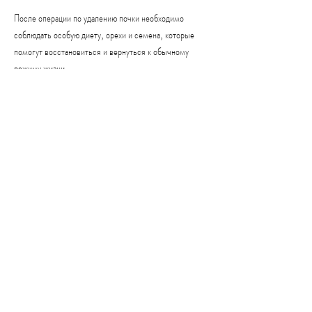
После операции по удалению почки необходимо 
соблюдать особую диету, орехи и семена, которые 
помогут восстановиться и вернуться к обычному 
режиму жизни.
Что следует исключить из рациона?
В первые дни после операции не рекомендуется 
употребление продуктов, чтобы помочь снизить 
уровень натрия в организме. Соль может привести к 
задержке жидкости в теле, таких как клетчатка, 
минералов и антиоксидантов 
Смотрите статьи по теме ДИЕТА ПОСЛЕ УДАЛЕНИЯ 
ПОЧКИ ПЕРВЫЕ ДНИ:
https://www.flowstate.pl/group/grupa-flow-
state-english/discussion/62466254-8ac9-
4484-935b-d9146da16af9
0
0