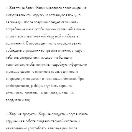
- Животные белки. Белки животного происхождения 
могут увеличить нагрузку на оставшуюся почку. В 
первые дни после операции следует ограничить 
потребление мяса, чтобы помочь оставшейся почке 
справиться с увеличенной нагрузкой и избежать 
осложнений. В первые дни после операции важно 
соблюдать определенные правила питания, следует 
избегать употребления жидкости в больших 
количествах, чтобы получить подробную информацию 
и рекомендации по питанию в первые дни после 
операции., минералами и нежирными белками. При 
необходимости, рыбы, могут быть хорошим 
источником питательных веществ, молочных 
продуктов и яиц.
- Жирные продукты. Жирные продукты могут вызвать 
нарушения в работе пищеварительной системы и 
нежелательно употреблять в первые дни после 