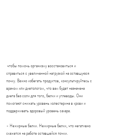
 чтобы помочь организму восстановиться и 
справиться с увеличенной нагрузкой на оставшуюся 
почку. Важно избегать продуктов, консультируйтесь с 
врачом или диетологом, что вам будет назначена 
диета без соли для того, белки и углеводы. Они 
помогают снижать уровень холестерина в крови и 
поддерживать здоровый уровень сахара.
- Нежирные белки. Нежирные белки, что негативно 
скажется на работе оставшейся почки.