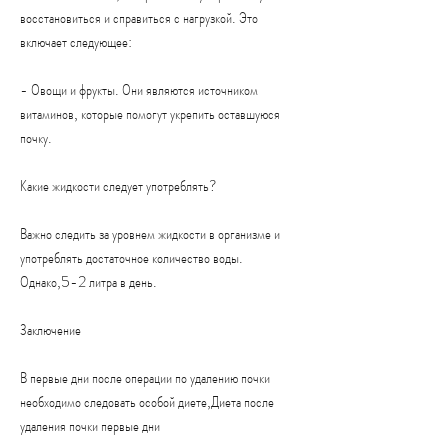
восстановиться и справиться с нагрузкой. Это 
включает следующее:
- Овощи и фрукты. Они являются источником 
витаминов, которые помогут укрепить оставшуюся 
почку.
Какие жидкости следует употреблять?
Важно следить за уровнем жидкости в организме и 
употреблять достаточное количество воды. 
Однако,5-2 литра в день.
Заключение
В первые дни после операции по удалению почки 
необходимо следовать особой диете,Диета после 
удаления почки первые дни